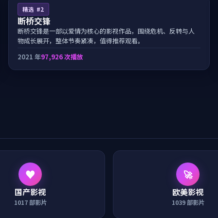
精选 #
2
断桥交锋
断桥交锋是一部以爱情为核心的影视作品，围绕危机、反转与人
物成长展开，整体节奏紧凑，值得推荐观看。
2021
年
97,926
次播放
国产影视
欧美影视
1017
部影片
1039
部影片