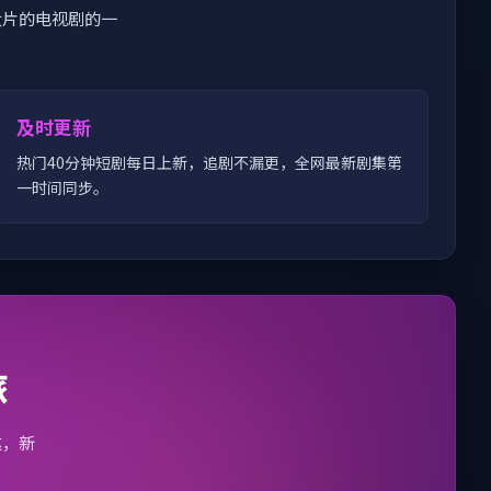
大片的电视剧
的一
及时更新
热门40分钟短剧每日上新，追剧不漏更，全网最新剧集第
一时间同步。
旅
达，新