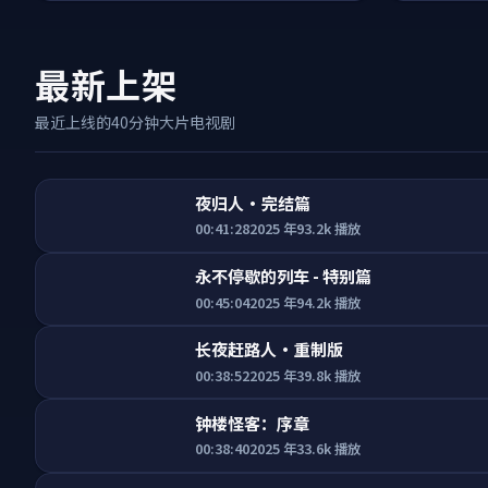
最新上架
最近上线的40分钟大片电视剧
夜归人·完结篇
00:41:28
2025
年
93.2k
播放
永不停歇的列车 - 特别篇
00:45:04
2025
年
94.2k
播放
长夜赶路人·重制版
00:38:52
2025
年
39.8k
播放
钟楼怪客：序章
00:38:40
2025
年
33.6k
播放