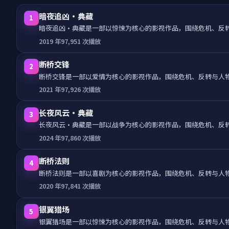
暗夜追凶·典藏
1
暗夜追凶·典藏是一部以惊悚为核心的影视作品，围绕危机、反
2019
年
97,951
次播放
断桥交锋
2
断桥交锋是一部以爱情为核心的影视作品，围绕危机、反转与人
2021
年
97,926
次播放
长夜风云·典藏
3
长夜风云·典藏是一部以战争为核心的影视作品，围绕危机、反
2024
年
97,860
次播放
断桥法则
4
断桥法则是一部以喜剧为核心的影视作品，围绕危机、反转与人
2020
年
97,841
次播放
银翼猎场
5
银翼猎场是一部以惊悚为核心的影视作品，围绕危机、反转与人