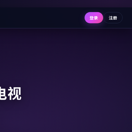
登录
注册
电视