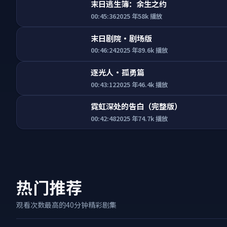
末日逃生簿：余生之约
00:45:36
2025
年
58k
播放
末日剧院·剧场版
00:46:24
2025
年
89.6k
播放
逐光人·孤勇篇
00:43:12
2025
年
46.4k
播放
霓虹深处的告白（完整版）
00:42:48
2025
年
74.7k
播放
热门推荐
观看次数最高的40分钟精彩剧集