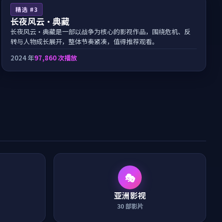
精选 #
3
长夜风云·典藏
长夜风云·典藏是一部以战争为核心的影视作品，围绕危机、反
转与人物成长展开，整体节奏紧凑，值得推荐观看。
2024
年
97,860
次播放
亚洲影视
30
部影片