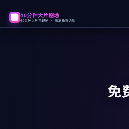
40分钟大片剧场
40分钟大片电视剧 · 高清免费追剧
免